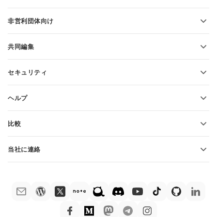
PDFの変換
学生向け
非営利団体向け
教育関係者向け
機能とツール
共同編集
無料アカウントをリクエスト
貢献者向け
セキュリティ
翻訳者向け
機能とツール
インフルエンサー向け
ヘルプ
求人情報
コミュニティ
比較
ヘルプ・センター
ONLYOFFICE Docs vs MS Office Online
ONLYOFFICEアカデミー
当社に連絡
ONLYOFFICE Docs vs Google Docs
ウェビナー
販売に関する質問
sales@onlyoffice.com
ONLYOFFICE Docs vs Zoho Docs
ホワイト ペーパー
パートナー事業に関する質問
partners@onlyoffice.com
ONLYOFFICE Docs vs LibreOffice
サポートお問い合わせフォーム
プレスリリースに関する質問
press@onlyoffice.com
ONLYOFFICE Docs vs WPS
デモ注文
折返し電話をリクエスト
ONLYOFFICE Docs vs Adobe Acrobat
法律情報