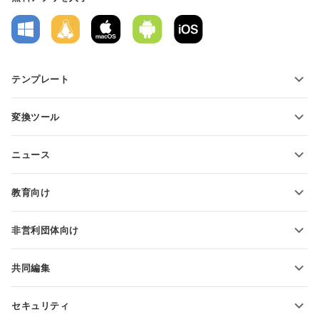
テンプレート
PDFフォームテンプレート
変換ツール
テキスト文書テンプレート
テキストファイルの変換
スプレッドシートテンプレート
ニュース
スプレッドシートの変換
プレゼンテーションテンプレート
ブログ
スライドの変換
教育向け
PDFの変換
学生向け
非営利団体向け
教育関係者向け
機能とツール
共同編集
無料アカウントをリクエスト
貢献者向け
セキュリティ
翻訳者向け