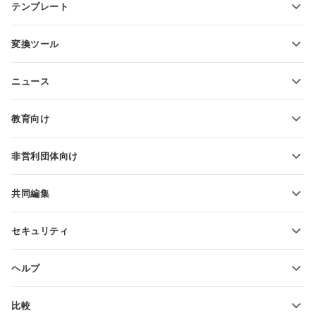
テンプレート
PDFフォームテンプレート
変換ツール
テキスト文書テンプレート
テキストファイルの変換
スプレッドシートテンプレート
ニュース
スプレッドシートの変換
プレゼンテーションテンプレート
ブログ
スライドの変換
教育向け
PDFの変換
学生向け
非営利団体向け
教育関係者向け
機能とツール
共同編集
無料アカウントをリクエスト
貢献者向け
セキュリティ
翻訳者向け
機能とツール
インフルエンサー向け
ヘルプ
求人情報
コミュニティ
比較
ヘルプ・センター