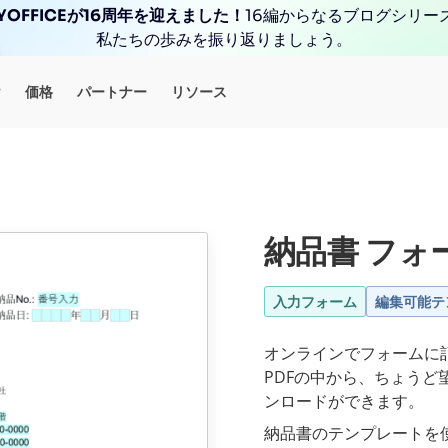
YOFFICEが16周年を迎えました！
16編からなるブログシリー
私たちの歩みを振り返りましょう。
け
価格
パートナー
リソース
納品書 フォ
入力フォーム
編集可能テ
オンラインでフォームに
PDFの中から、ちょう
ンロードができます。
納品書のテンプレートを