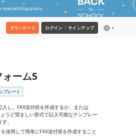
 special blog posts.
ダウンロード
ログイン
サインアップ
フォーム5
ンプレート
入し、FAX送付状を作成するか、または
、ちょうど望ましい形式で記入可能なテンプレー
ます。
トを使用して簡単にFAX送付状を作成すること