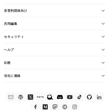
PDFの変換
学生向け
非営利団体向け
教育関係者向け
機能とツール
共同編集
無料アカウントをリクエスト
貢献者向け
セキュリティ
翻訳者向け
機能とツール
インフルエンサー向け
ヘルプ
求人情報
コミュニティ
比較
ヘルプ・センター
ONLYOFFICE Docs vs MS Office Online
ONLYOFFICEアカデミー
当社に連絡
ONLYOFFICE Docs vs Google Docs
ウェビナー
販売に関する質問
sales@onlyoffice.com
ONLYOFFICE Docs vs Zoho Docs
ホワイト ペーパー
パートナー事業に関する質問
partners@onlyoffice.com
ONLYOFFICE Docs vs LibreOffice
サポートお問い合わせフォーム
プレスリリースに関する質問
press@onlyoffice.com
ONLYOFFICE Docs vs WPS
デモ注文
折返し電話をリクエスト
ONLYOFFICE Docs vs Adobe Acrobat
法律情報