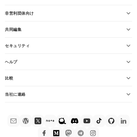
PDFの変換
学生向け
非営利団体向け
教育関係者向け
機能とツール
共同編集
無料アカウントをリクエスト
貢献者向け
セキュリティ
翻訳者向け
機能とツール
インフルエンサー向け
ヘルプ
求人情報
コミュニティ
比較
ヘルプ・センター
ONLYOFFICE Docs vs MS Office Online
ONLYOFFICEアカデミー
当社に連絡
ONLYOFFICE Docs vs Google Docs
ウェビナー
販売に関する質問
sales@onlyoffice.com
ONLYOFFICE Docs vs Zoho Docs
ホワイト ペーパー
パートナー事業に関する質問
partners@onlyoffice.com
ONLYOFFICE Docs vs LibreOffice
サポートお問い合わせフォーム
プレスリリースに関する質問
press@onlyoffice.com
ONLYOFFICE Docs vs WPS
デモ注文
折返し電話をリクエスト
ONLYOFFICE Docs vs Adobe Acrobat
法律情報