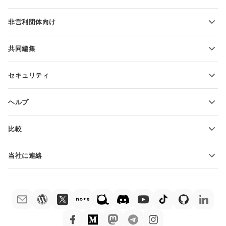
PDFの変換
学生向け
非営利団体向け
教育関係者向け
機能とツール
共同編集
無料アカウントをリクエスト
貢献者向け
セキュリティ
翻訳者向け
機能とツール
インフルエンサー向け
ヘルプ
求人情報
コミュニティ
比較
ヘルプ・センター
ONLYOFFICE Docs vs MS Office Online
ONLYOFFICEアカデミー
当社に連絡
ONLYOFFICE Docs vs Google Docs
ウェビナー
販売に関する質問
sales@onlyoffice.com
ONLYOFFICE Docs vs Zoho Docs
ホワイト ペーパー
パートナー事業に関する質問
partners@onlyoffice.com
ONLYOFFICE Docs vs LibreOffice
サポートお問い合わせフォーム
プレスリリースに関する質問
press@onlyoffice.com
ONLYOFFICE Docs vs WPS
デモ注文
折返し電話をリクエスト
ONLYOFFICE Docs vs Adobe Acrobat
法律情報