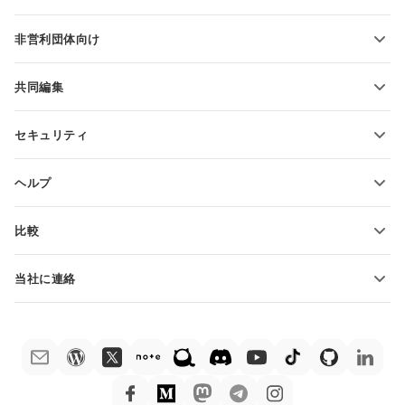
PDFの変換
学生向け
非営利団体向け
教育関係者向け
機能とツール
共同編集
無料アカウントをリクエスト
貢献者向け
セキュリティ
翻訳者向け
機能とツール
インフルエンサー向け
ヘルプ
求人情報
コミュニティ
比較
ヘルプ・センター
ONLYOFFICE Docs vs MS Office Online
ONLYOFFICEアカデミー
当社に連絡
ONLYOFFICE Docs vs Google Docs
ウェビナー
販売に関する質問
sales@onlyoffice.com
ONLYOFFICE Docs vs Zoho Docs
ホワイト ペーパー
パートナー事業に関する質問
partners@onlyoffice.com
ONLYOFFICE Docs vs LibreOffice
サポートお問い合わせフォーム
プレスリリースに関する質問
press@onlyoffice.com
ONLYOFFICE Docs vs WPS
デモ注文
折返し電話をリクエスト
ONLYOFFICE Docs vs Adobe Acrobat
法律情報