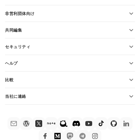
PDFの変換
学生向け
非営利団体向け
教育関係者向け
機能とツール
共同編集
無料アカウントをリクエスト
貢献者向け
セキュリティ
翻訳者向け
機能とツール
インフルエンサー向け
ヘルプ
求人情報
コミュニティ
比較
ヘルプ・センター
ONLYOFFICE Docs vs MS Office Online
ONLYOFFICEアカデミー
当社に連絡
ONLYOFFICE Docs vs Google Docs
ウェビナー
販売に関する質問
sales@onlyoffice.com
ONLYOFFICE Docs vs Zoho Docs
ホワイト ペーパー
パートナー事業に関する質問
partners@onlyoffice.com
ONLYOFFICE Docs vs LibreOffice
サポートお問い合わせフォーム
プレスリリースに関する質問
press@onlyoffice.com
ONLYOFFICE Docs vs WPS
デモ注文
折返し電話をリクエスト
ONLYOFFICE Docs vs Adobe Acrobat
法律情報