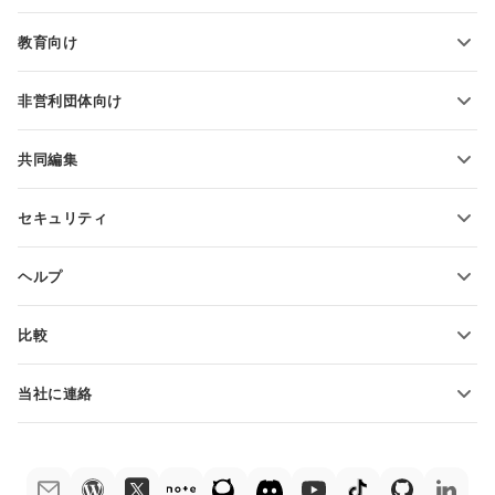
ブログ
スライドの変換
教育向け
PDFの変換
学生向け
非営利団体向け
教育関係者向け
機能とツール
共同編集
無料アカウントをリクエスト
貢献者向け
セキュリティ
翻訳者向け
機能とツール
インフルエンサー向け
ヘルプ
求人情報
コミュニティ
比較
ヘルプ・センター
ONLYOFFICE Docs vs MS Office Online
ONLYOFFICEアカデミー
当社に連絡
ONLYOFFICE Docs vs Google Docs
ウェビナー
販売に関する質問
sales@onlyoffice.com
ONLYOFFICE Docs vs Zoho Docs
ホワイト ペーパー
パートナー事業に関する質問
partners@onlyoffice.com
ONLYOFFICE Docs vs LibreOffice
サポートお問い合わせフォーム
プレスリリースに関する質問
press@onlyoffice.com