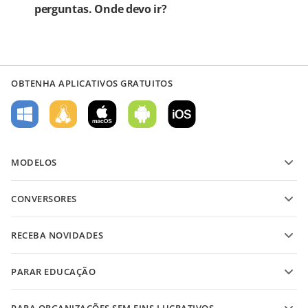
perguntas. Onde devo ir?
OBTENHA APLICATIVOS GRATUITOS
MODELOS
Modelos de formulário PDF
CONVERSORES
Modelos de documentos de texto
Converter arquivos de texto
Modelos de planilha
RECEBA NOVIDADES
Converter planilhas
Modelos de apresentação
Blog
Converter apresentações
PARAR EDUCAÇÃO
Converter PDFs
Para estudantes