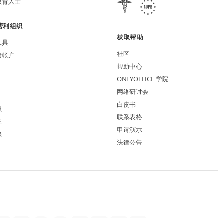
教育人士
营利组织
获取帮助
工具
社区
费帐户
帮助中心
ONLYOFFICE 学院
网络研讨会
白皮书
员
联系表格
主
申请演示
缺
法律公告