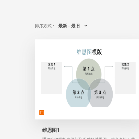
最新 - 最旧
排序方式
：
维恩图1