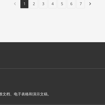
1
2
3
4
5
6
7
表单、标准文档、电子表格和演示文稿。