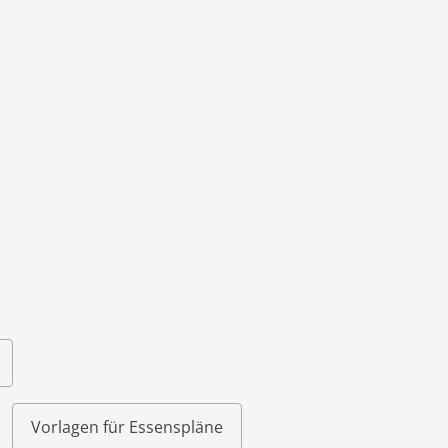
im XLSX-Forma
Vorlagen für Essenspläne