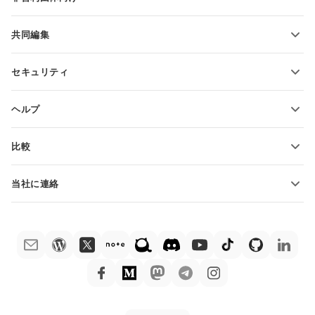
教育関係者向け
機能とツール
共同編集
無料アカウントをリクエスト
貢献者向け
セキュリティ
翻訳者向け
機能とツール
インフルエンサー向け
ヘルプ
求人情報
コミュニティ
比較
ヘルプ・センター
ONLYOFFICE Docs vs MS Office Online
ONLYOFFICEアカデミー
当社に連絡
ONLYOFFICE Docs vs Google Docs
ウェビナー
販売に関する質問
sales@onlyoffice.com
ONLYOFFICE Docs vs Zoho Docs
ホワイト ペーパー
パートナー事業に関する質問
partners@onlyoffice.com
ONLYOFFICE Docs vs LibreOffice
サポートお問い合わせフォーム
プレスリリースに関する質問
press@onlyoffice.com
ONLYOFFICE Docs vs WPS
デモ注文
折返し電話をリクエスト
ONLYOFFICE Docs vs Adobe Acrobat
法律情報
ONLYOFFICE Docs vs Hancom