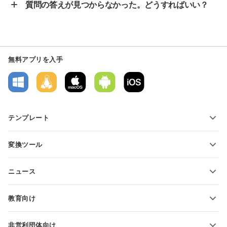
質問の答えが見つからなかった。どうすればいい？
無料アプリを入手
テンプレート
PDFフォームテンプレート
変換ツール
テキスト文書テンプレート
テキストファイルの変換
スプレッドシートテンプレート
ニュース
スプレッドシートの変換
プレゼンテーションテンプレート
ブログ
スライドの変換
教育向け
PDFの変換
学生向け
非営利団体向け