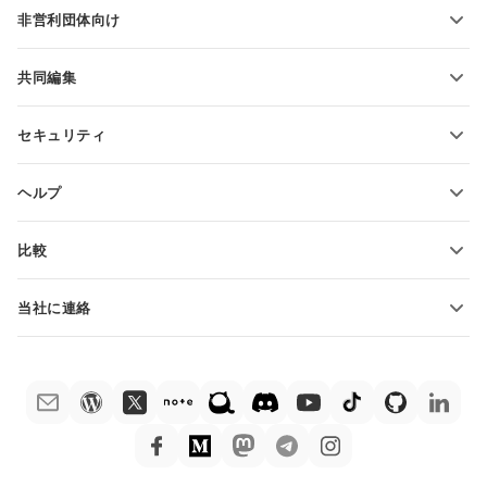
学生向け
非営利団体向け
教育関係者向け
機能とツール
共同編集
無料アカウントをリクエスト
貢献者向け
セキュリティ
翻訳者向け
機能とツール
インフルエンサー向け
ヘルプ
求人情報
コミュニティ
比較
ヘルプ・センター
ONLYOFFICE Docs vs MS Office Online
ONLYOFFICEアカデミー
当社に連絡
ONLYOFFICE Docs vs Google Docs
ウェビナー
販売に関する質問
sales@onlyoffice.com
ONLYOFFICE Docs vs Zoho Docs
ホワイト ペーパー
パートナー事業に関する質問
partners@onlyoffice.com
ONLYOFFICE Docs vs LibreOffice
サポートお問い合わせフォーム
プレスリリースに関する質問
press@onlyoffice.com
ONLYOFFICE Docs vs WPS
デモ注文
折返し電話をリクエスト
ONLYOFFICE Docs vs Adobe Acrobat
法律情報
ONLYOFFICE Docs vs Hancom