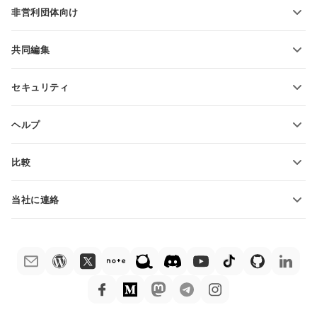
非営利団体向け
教育関係者向け
機能とツール
共同編集
無料アカウントをリクエスト
貢献者向け
セキュリティ
翻訳者向け
機能とツール
インフルエンサー向け
ヘルプ
求人情報
コミュニティ
比較
ヘルプ・センター
ONLYOFFICE Docs vs MS Office Online
ONLYOFFICEアカデミー
当社に連絡
ONLYOFFICE Docs vs Google Docs
ウェビナー
販売に関する質問
sales@onlyoffice.com
ONLYOFFICE Docs vs Zoho Docs
ホワイト ペーパー
パートナー事業に関する質問
partners@onlyoffice.com
ONLYOFFICE Docs vs LibreOffice
サポートお問い合わせフォーム
プレスリリースに関する質問
press@onlyoffice.com
ONLYOFFICE Docs vs WPS
デモ注文
折返し電話をリクエスト
ONLYOFFICE Docs vs Adobe Acrobat
法律情報
ONLYOFFICE Docs vs Hancom