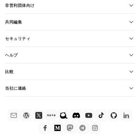
非営利団体向け
教育関係者向け
機能とツール
共同編集
無料アカウントをリクエスト
貢献者向け
セキュリティ
翻訳者向け
機能とツール
インフルエンサー向け
ヘルプ
求人情報
コミュニティ
比較
ヘルプ・センター
ONLYOFFICE Docs vs MS Office Online
ONLYOFFICEアカデミー
当社に連絡
ONLYOFFICE Docs vs Google Docs
ウェビナー
販売に関する質問
sales@onlyoffice.com
ONLYOFFICE Docs vs Zoho Docs
ホワイト ペーパー
パートナー事業に関する質問
partners@onlyoffice.com
ONLYOFFICE Docs vs LibreOffice
サポートお問い合わせフォーム
プレスリリースに関する質問
press@onlyoffice.com
ONLYOFFICE Docs vs WPS
デモ注文
折返し電話をリクエスト
ONLYOFFICE Docs vs Adobe Acrobat
法律情報
ONLYOFFICE Docs vs Hancom