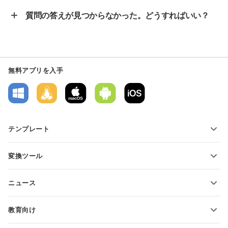
質問の答えが見つからなかった。どうすればいい？
無料アプリを入手
テンプレート
PDFフォームテンプレート
変換ツール
テキスト文書テンプレート
テキストファイルの変換
スプレッドシートテンプレート
ニュース
スプレッドシートの変換
プレゼンテーションテンプレート
ブログ
スライドの変換
教育向け
PDFの変換
学生向け