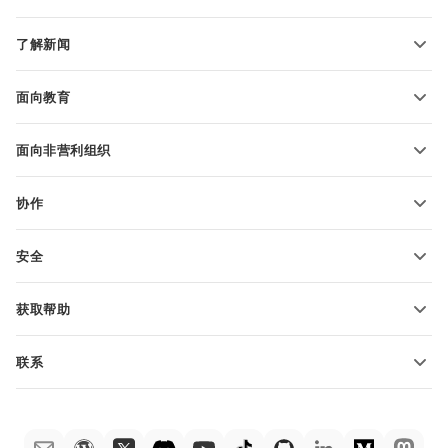
文本文档模板
转换文本文件
电子表格模板
了解新闻
转换电子表格
演示文稿模板
博客
转换演示文稿
面向教育
转换 PDF 文件
适用于学生
面向非营利组织
适用于教育人士
功能和工具
协作
申请免费帐户
贡献者
安全
翻译人员
功能和工具
网络博主
获取帮助
职位空缺
社区
联系
帮助中心
销售问题
sales@onlyoffice.com
ONLYOFFICE 学院
合作伙伴咨询
partners@onlyoffice.com
网络研讨会