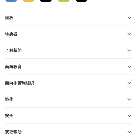
模板
PDF 表单模板
转换器
文本文档模板
转换文本文件
电子表格模板
了解新闻
转换电子表格
演示文稿模板
博客
转换演示文稿
面向教育
转换 PDF 文件
适用于学生
面向非营利组织
适用于教育人士
功能和工具
协作
申请免费帐户
贡献者
安全
翻译人员
功能和工具
网络博主
获取帮助
职位空缺